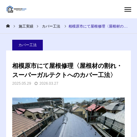
施工実績
カバー工法
相模原市にて屋根修理〈屋根材の割れ・スーパーガルテクトへのカバー工法〉
HOME
電話問い合わせ
カバー工法
メール受付
LINE
相模原市にて屋根修理〈屋根材の割れ・
会社概要
スーパーガルテクトへのカバー工法〉
2025.05.29
2026.03.27
選ばれる理由
施工メニュー
料金一覧
取り扱い屋根材